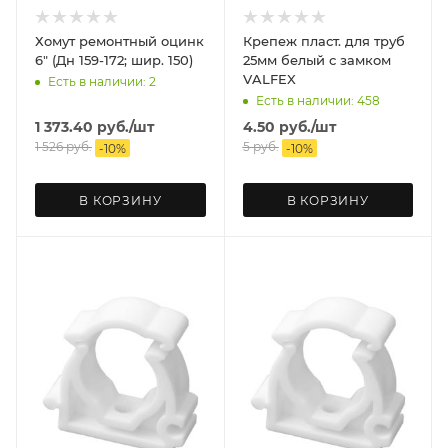
Хомут ремонтный оцинк
Крепеж пласт. для труб
6" (Дн 159-172; шир. 150)
25мм белый с замком
VALFEX
Есть в наличии: 2
Есть в наличии: 458
1 373.40
руб.
/шт
4.50
руб.
/шт
1 526
руб.
5
руб.
-
10
%
-
10
%
В КОРЗИНУ
В КОРЗИНУ