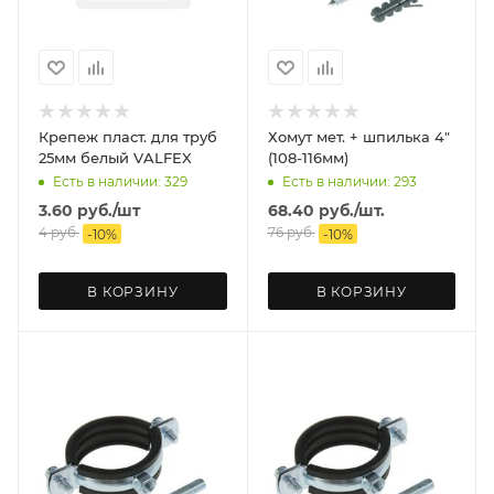
Крепеж пласт. для труб
Хомут мет. + шпилька 4"
25мм белый VALFEX
(108-116мм)
Есть в наличии: 329
Есть в наличии: 293
3.60
руб.
/шт
68.40
руб.
/шт.
4
руб.
76
руб.
-
10
%
-
10
%
В КОРЗИНУ
В КОРЗИНУ