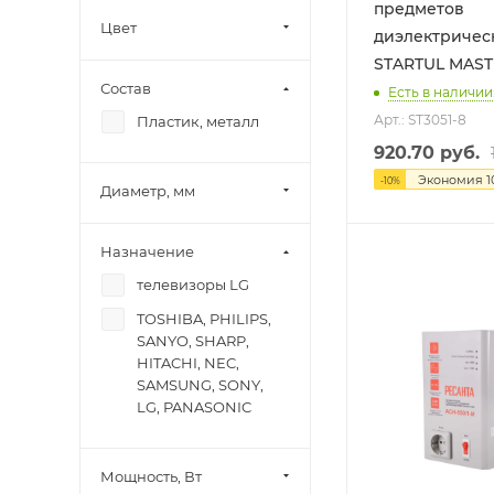
предметов
215
Цвет
108
73
диэлектричес
230
174
STARTUL MAST
83
Состав
240
Есть в наличии
290
79
Арт.: ST3051-8
Пластик, металл
245
102
920.70
руб.
250
306
Экономия
1
-
10
%
Диаметр, мм
30
63
330
5
Назначение
35
20
телевизоры LG
40
15
TOSHIBA, PHILIPS,
50
42
SANYO, SHARP,
HITACHI, NEC,
55
39
SAMSUNG, SONY,
60
33
LG, PANASONIC
90
287
360
Мощность, Вт