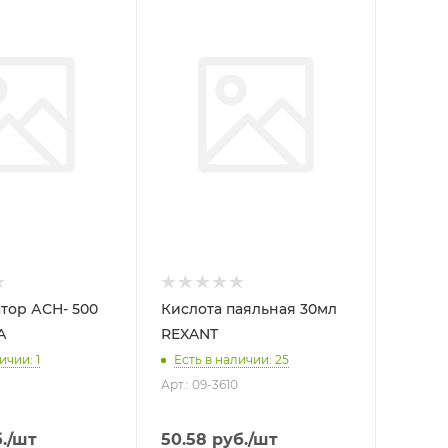
ор АСН- 500
Кислота паяльная 30мл
А
REXANT
ичии: 1
Есть в наличии: 25
Арт.: 09-3610
.
/шт
50.58
руб.
/шт