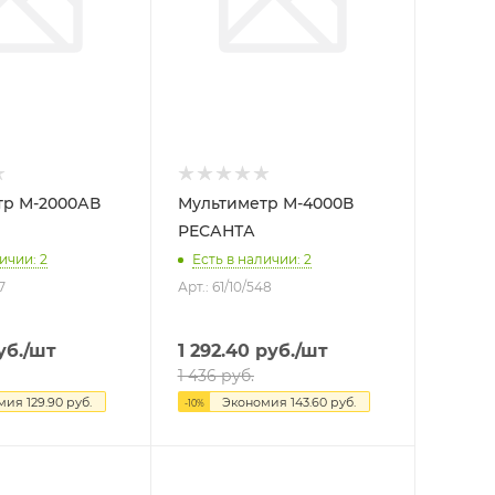
тр М-2000АВ
Мультиметр М-4000В
РЕСАНТА
ичии: 2
Есть в наличии: 2
7
Арт.: 61/10/548
б.
/шт
1 292.40
руб.
/шт
1 436
руб.
омия
129.90
руб.
Экономия
143.60
руб.
-
10
%