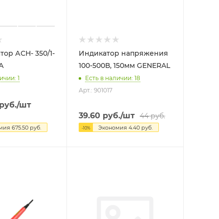
 АСН- 350/1-
Индикатор напряжения
А
100-500В, 150мм GENERAL
ичии: 1
Есть в наличии: 18
Арт.: 901017
руб.
/шт
39.60
руб.
/шт
44
руб.
омия
675.50
руб.
Экономия
4.40
руб.
-
10
%