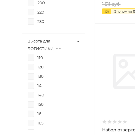
200
25
1 511
руб.
Экономия
1
220
-
10
%
80
230
95
260
160
265
Высота для
70
ЛОГИСТИКИ, мм
270
86
110
280
17
120
291
116
130
300
33
14
310
44
140
40
133
150
60
21
16
80
10
165
90
16
Набор отверток
20
206
66