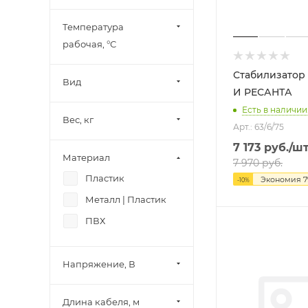
271
Температура
248
рабочая, °С
38
29
Стабилизатор АСН-
Вид
31
И РЕСАНТА
Есть в наличии:
33
Вес, кг
Арт.: 63/6/75
17
7 173
руб.
/ш
697
Материал
7 970
руб.
180
Пластик
Экономия
7
-
10
%
212
Металл | Пластик
32
ПВХ
186
149
Напряжение, В
43
Длина кабеля, м
59