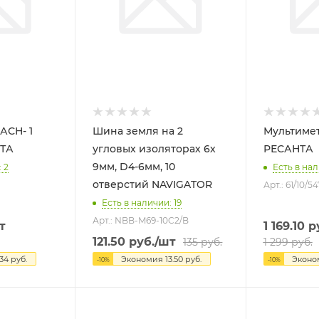
АСН- 1
Шина земля на 2
Мультиме
НТА
угловых изоляторах 6х
РЕСАНТА
9мм, D4-6мм, 10
 2
Есть в нал
отверстий NAVIGATOR
Арт.: 61/10/54
Есть в наличии: 19
Арт.: NBB-M69-10C2/B
т
1 169.10
ру
121.50
руб.
/шт
135
руб.
1 299
руб.
34
руб.
Экономия
13.50
руб.
Экон
-
10
%
-
10
%