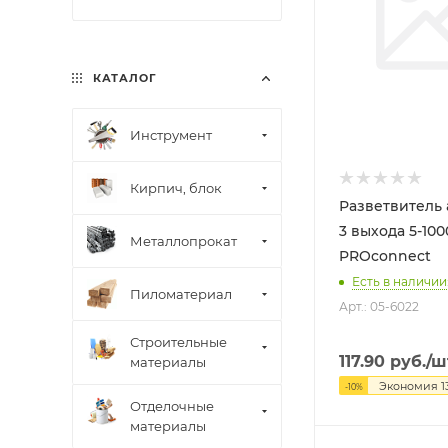
КАТАЛОГ
Инструмент
Кирпич, блок
Разветвитель
3 выхода 5-10
Металлопрокат
PROconnect
Есть в наличии:
Пиломатериал
Арт.: 05-6022
Строительные
117.90
руб.
/ш
материалы
Экономия
1
-
10
%
Отделочные
материалы