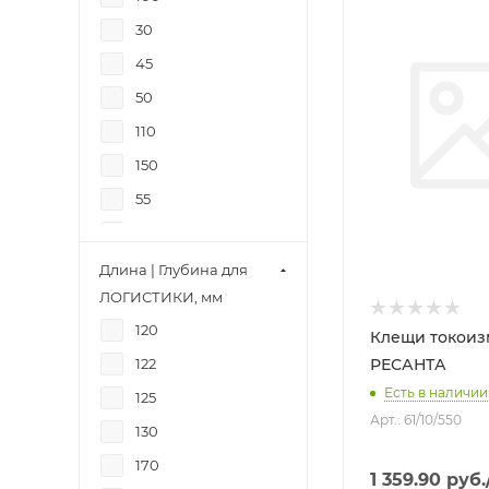
30
45
50
110
150
55
75
90
Длина | Глубина для
ЛОГИСТИКИ, мм
200
120
180
Клещи токоизм
122
РЕСАНТА
140
Есть в наличии:
125
15
Арт.: 61/10/550
130
20
170
235
1 359.90
руб.