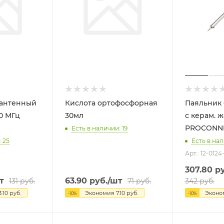
 антенный
Кислота ортофосфорная
Паяльник 
00 МГц
30мл
с керам. 
PROCONN
Есть в наличии: 19
 25
Есть в нал
Арт.: 12-0124
307.80
ру
т
63.90
руб.
/шт
131
руб.
71
руб.
342
руб.
3.10
руб.
Экономия
7.10
руб.
Экон
-
10
%
-
10
%