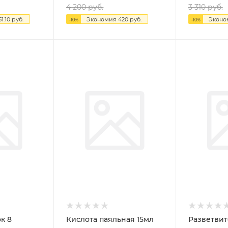
4 200
руб.
3 310
руб.
51.10
руб.
Экономия
420
руб.
Экон
-
10
%
-
10
%
 8
Кислота паяльная 15мл
Разветвите