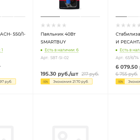
 550/1-
Паяльник 40Вт
Стабилизатор
SMARTBUY
И РЕСАНТ
 1
Есть в наличии: 6
Есть в нал
Арт.: SBT-SI-02
Арт.: 63/6/74
т
6 079.50
195.30
руб.
/шт
217
руб.
6 755
руб.
97
руб.
Экономия
21.70
руб.
Экон
-
10
%
-
10
%