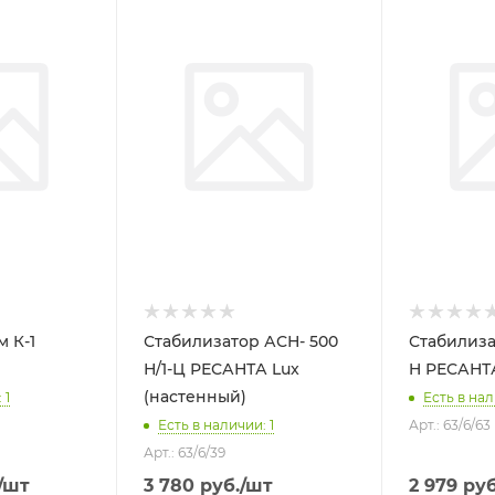
 К-1
Стабилизатор АСН- 500
Стабилизат
Н/1-Ц РЕСАНТА Lux
H РЕСАНТ
(настенный)
 1
Есть в нал
Есть в наличии: 1
Арт.: 63/6/63
Арт.: 63/6/39
/шт
3 780
руб.
/шт
2 979
руб