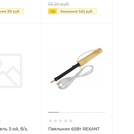
56.20
руб.
омия
331
руб.
Экономия
5.62
руб.
-
10
%
ль 3-ой, б/з,
Паяльник 65Вт REXANT