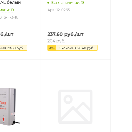
16А GENERAL белый
Есть в наличии: 18
ичии: 19
Арт.: 12-0265
 GTS-F-3-16
б.
/шт
237.60
руб.
/шт
264
руб.
омия
28.80
руб.
Экономия
26.40
руб.
-
10
%