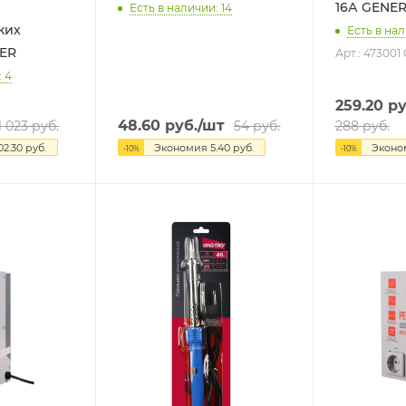
Есть в наличии: 14
ких
Есть в нал
ER
Арт.: 473001
: 4
259.20
ру
48.60
руб.
/шт
1 023
руб.
54
руб.
288
руб.
02.30
руб.
Экономия
5.40
руб.
Экон
-
10
%
-
10
%