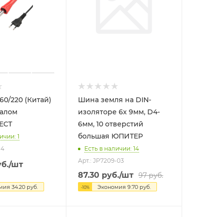
60/220 (Китай)
Шина земля на DIN-
жалом
изоляторе 6х 9мм, D4-
ECT
6мм, 10 отверстий
большая ЮПИТЕР
ичии: 1
-4
Есть в наличии: 14
Арт.: JP7209-03
б.
/шт
87.30
руб.
/шт
97
руб.
омия
34.20
руб.
Экономия
9.70
руб.
-
10
%