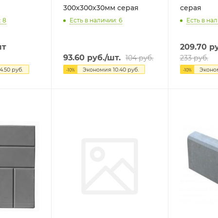
300х300х30мм серая
серая
: 8
Есть в наличии: 6
Есть в нал
шт
209.70
ру
93.60
руб.
/шт.
104
руб.
233
руб.
4.50
руб.
Экономия
10.40
руб.
Экон
-
10
%
-
10
%