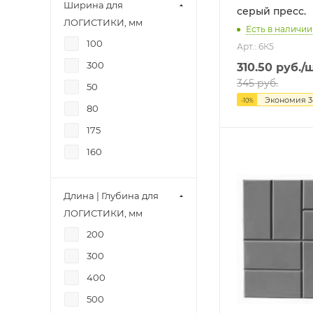
Ширина для
серый пресс.
ЛОГИСТИКИ, мм
Есть в наличии
100
Арт.: 6К5
300
310.50
руб.
/
345
руб.
50
Экономия
3
-
10
%
80
175
160
Длина | Глубина для
ЛОГИСТИКИ, мм
200
300
400
500