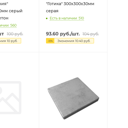
ния"
"Готика" 300х300х30мм
0мм серый
серая
етон
Есть в наличии: 510
ичии: 560
шт
93.60
руб.
/шт.
100
руб.
104
руб.
омия
10
руб.
Экономия
10.40
руб.
-
10
%