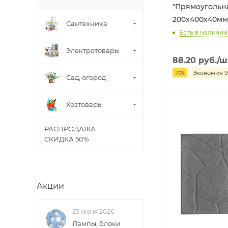
"Прямоугольн
200х400х40мм
Сантехника
Есть в наличии
Электротовары
88.20
руб.
/ш
Экономия
9
-
10
%
Сад, огород
Хозтовары
РАСПРОДАЖА
СКИДКА 50%
Акции
25 июня 2026
Лампы, блоки