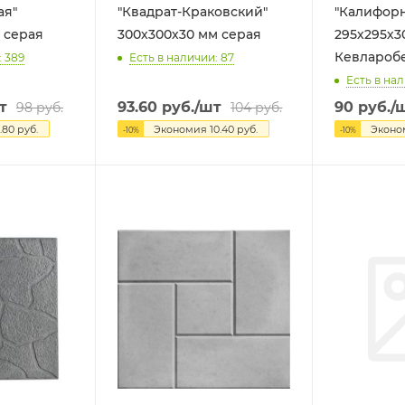
ая"
"Квадрат-Краковский"
"Калифор
 серая
300х300х30 мм серая
295х295х3
Кевлароб
: 389
Есть в наличии: 87
Есть в нал
т
93.60
руб.
/шт
90
руб.
/
98
руб.
104
руб.
.80
руб.
Экономия
10.40
руб.
Экон
-
10
%
-
10
%