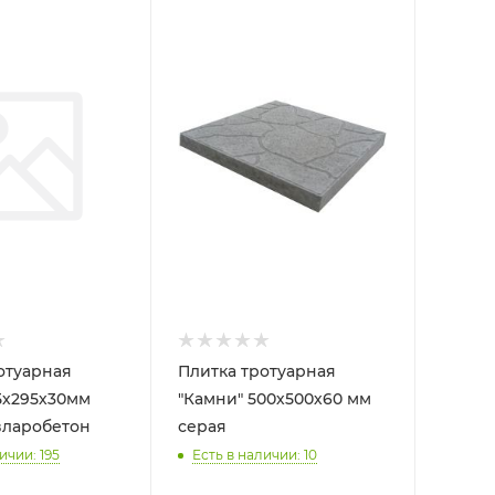
отуарная
Плитка тротуарная
95х295х30мм
"Камни" 500х500х60 мм
вларобетон
серая
ичии: 195
Есть в наличии: 10