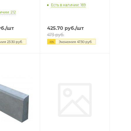
Есть в наличии: 169
ичии: 212
б.
/шт
425.70
руб.
/шт
473
руб.
омия
23.30
руб.
Экономия
47.30
руб.
-
10
%