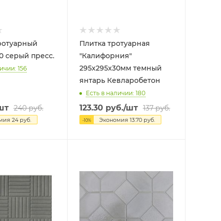
ротуарный
Плитка тротуарная
0 серый пресс.
"Калифорния"
295х295х30мм темный
ичии: 156
янтарь Кевларобетон
Есть в наличии: 180
шт
123.30
руб.
/шт
240
руб.
137
руб.
омия
24
руб.
Экономия
13.70
руб.
-
10
%