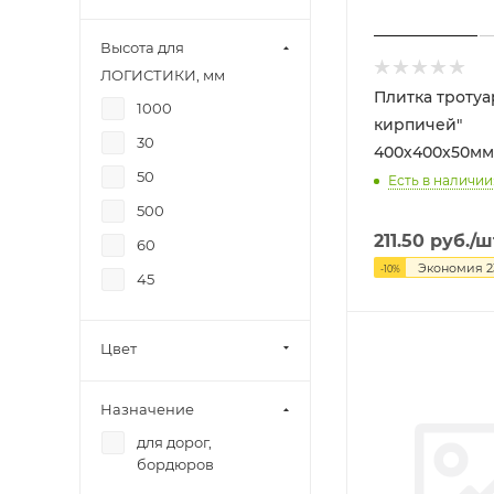
Высота для
ЛОГИСТИКИ, мм
Плитка тротуа
1000
кирпичей"
30
400х400х50мм
50
Есть в наличии
500
211.50
руб.
/ш
60
Экономия
2
-
10
%
45
Цвет
Назначение
для дорог,
бордюров