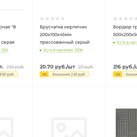
рная "8
Брусчатка кирпичик
Бордюр т
200х100х45мм
500х200х5
 серая
прессованный серый
Есть в нал
: 250
Есть в наличии: 5518
т.
20.70
руб.
/шт
216
руб.
/
235
руб.
23
руб.
3.50
руб.
Экономия
2.30
руб.
Экон
-
10
%
-
10
%