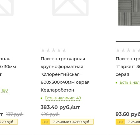
арная
Плитка тротуарная
Плитка тр
95х30мм
крупноформатная
"Паркет" 
т
"Флорентийская"
серая
600х300х40мм серая
Есть в нал
Кевларобетон
 180
Есть в наличии: 49
383.40
руб.
/шт
т
93.60
руб
137
руб.
426
руб.
3.70
руб.
Экономия
42.60
руб.
Экон
-
10
%
-
10
%