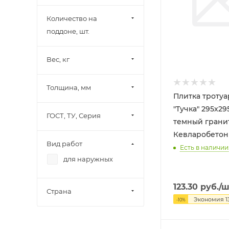
Количество на
поддоне, шт.
Вес, кг
Толщина, мм
Плитка троту
"Тучка" 295х2
ГОСТ, ТУ, Серия
темный грани
Кевларобетон
Вид работ
Есть в наличии:
для наружных
123.30
руб.
/ш
Страна
Экономия
1
-
10
%