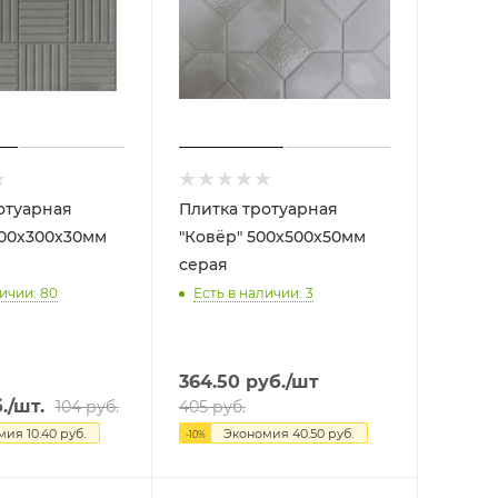
отуарная
Плитка тротуарная
300х300х30мм
"Ковёр" 500х500х50мм
серая
ичии: 80
Есть в наличии: 3
364.50
руб.
/шт
.
/шт.
104
руб.
405
руб.
омия
10.40
руб.
Экономия
40.50
руб.
-
10
%