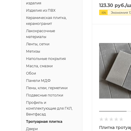
изделия
123.30
руб.
/ш
Изделия из ПВХ
Экономия
1
-
10
%
Керамическая плитка,
керамогранит
Лакокрасочные
материалы
Ленты, сетки
Метизы
Напольные покрытия
Масла, смазки
Обои
Панели МДФ
Пены, клеи, герметики
Подвесные потолки
Профиль и
комплектующие для ГКЛ,
Вентфасад
Тротуарная плитка
Плитка троту
Двери