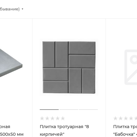
убывание)
арная
Плитка тротуарная "8
Плитка тр
х500х50 мм
кирпичей"
"Бабочка"