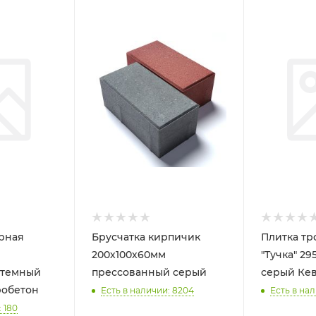
арная
Брусчатка кирпичик
Плитка тр
200х100х60мм
"Тучка" 2
 темный
прессованный серый
серый Ке
робетон
Есть в наличии: 8204
Есть в нал
 180