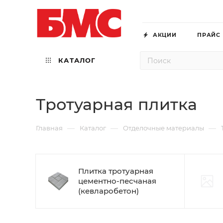
АКЦИИ
ПРАЙС
КАТАЛОГ
Тротуарная плитка
—
—
—
Главная
Каталог
Отделочные материалы
Плитка тротуарная
цементно-песчаная
(кевларобетон)