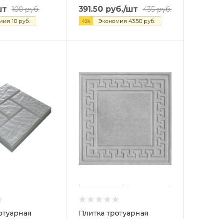
шт
391.50
руб.
/шт
100
руб.
435
руб.
омия
10
руб.
Экономия
43.50
руб.
-
10
%
отуарная
Плитка тротуарная