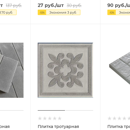
т
27
руб.
/шт
90
руб.
/
137
руб.
30
руб.
3.70
руб.
Экономия
3
руб.
Экон
-
10
%
-
10
%
арная
Плитка тротуарная
Плитка тр