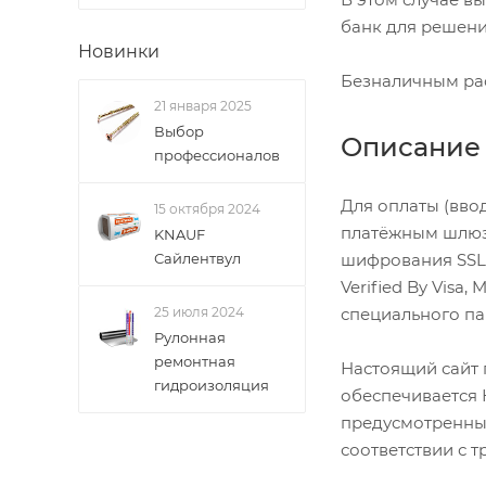
банк для решени
Новинки
Безналичным рас
21 января 2025
Выбор
Описание 
профессионалов
Для оплаты (вво
15 октября 2024
платёжным шлюз
KNAUF
шифрования SSL.
Сайлентвул
Verified By Visa
специального па
25 июля 2024
Рулонная
ремонтная
Настоящий сайт
гидроизоляция
обеспечивается 
предусмотренных
соответствии с т