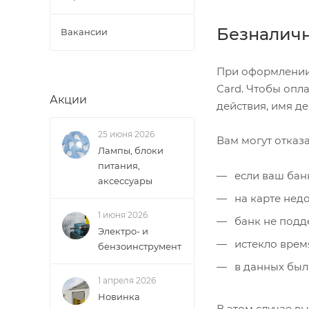
Безналичн
Вакансии
При оформлении 
Card. Чтобы опла
Акции
действия, имя де
25 июня 2026
Вам могут отказа
Лампы, блоки
питания,
если ваш бан
аксессуары
на карте недо
1 июня 2026
банк не подде
Электро- и
истекло врем
бензоинструмент
в данных был
1 апреля 2026
Новинка
В этом случае в