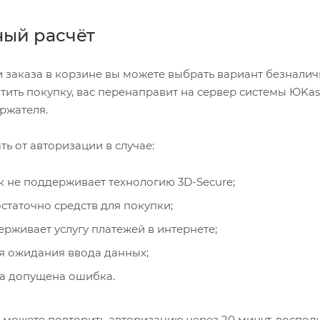
ый расчёт
заказа в корзине вы можете выбрать вариант безналичн
тить покупку, вас перенаправит на сервер системы ЮKas
ржателя.
ть от авторизации в случае:
к не поддерживает технологию 3D-Secure;
статочно средств для покупки;
рживает услугу платежей в интернете;
я ожидания ввода данных;
а допущена ошибка.
ы можете повторить авторизацию через 20 минут, восполь