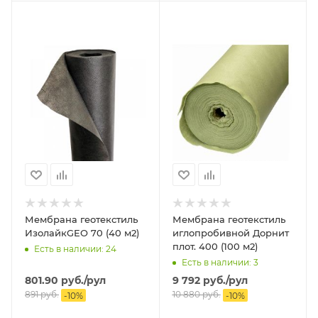
Мембрана геотекстиль
Мембрана геотекстиль
ИзолайкGEO 70 (40 м2)
иглопробивной Дорнит
плот. 400 (100 м2)
Есть в наличии: 24
Есть в наличии: 3
801.90
руб.
/рул
9 792
руб.
/рул
891
руб.
10 880
руб.
-
10
%
-
10
%