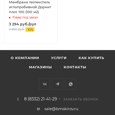
Мембрана геотекстиль
иглопробивной Дорнит
плот. 100 (100 м2)
Товар под заказ
3 294
руб.
/рул
3 660
руб.
-
10
%
О КОМПАНИИ
УСЛУГИ
КАК КУПИТЬ
МАГАЗИНЫ
КОНТАКТЫ
8 (8332) 21-41-29
ЗАКАЗАТЬ ЗВОНОК
sale@bmskirov.ru