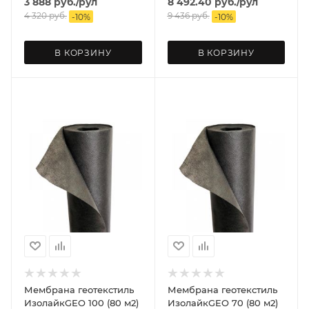
3 888
руб.
/рул
8 492.40
руб.
/рул
4 320
руб.
9 436
руб.
-
10
%
-
10
%
В КОРЗИНУ
В КОРЗИНУ
Мембрана геотекстиль
Мембрана геотекстиль
ИзолайкGEO 100 (80 м2)
ИзолайкGEO 70 (80 м2)