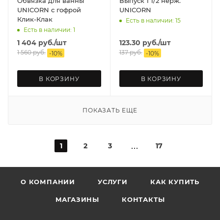
Обвязка для ванны
Выпуск 1 1/2 нерж.
UNICORN с гофрой
UNICORN
Клик-Клак
Есть в наличии: 15
Есть в наличии: 1
1 404
руб.
/шт
123.30
руб.
/шт
1 560
руб.
137
руб.
-
10
%
-
10
%
В КОРЗИНУ
В КОРЗИНУ
ПОКАЗАТЬ ЕЩЕ
1
2
3
17
О КОМПАНИИ
УСЛУГИ
КАК КУПИТЬ
МАГАЗИНЫ
КОНТАКТЫ