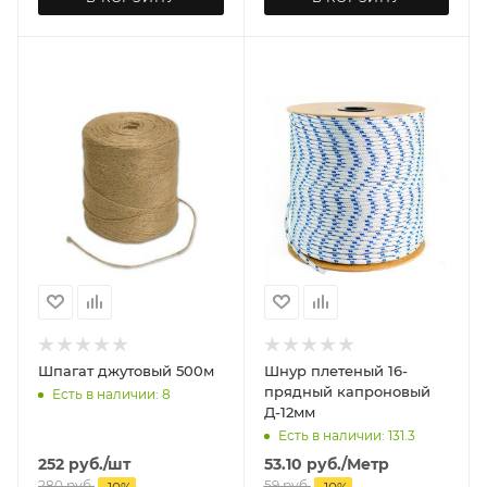
Шпагат джутовый 500м
Шнур плетеный 16-
прядный капроновый
Есть в наличии: 8
Д-12мм
Есть в наличии: 131.3
252
руб.
/шт
53.10
руб.
/Метр
280
руб.
59
руб.