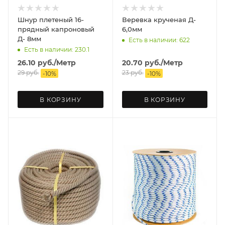
Шнур плетеный 16-
Веревка крученая Д-
прядный капроновый
6,0мм
Д- 8мм
Есть в наличии: 622
Есть в наличии: 230.1
26.10
руб.
/Метр
20.70
руб.
/Метр
29
руб.
23
руб.
-
10
%
-
10
%
В КОРЗИНУ
В КОРЗИНУ