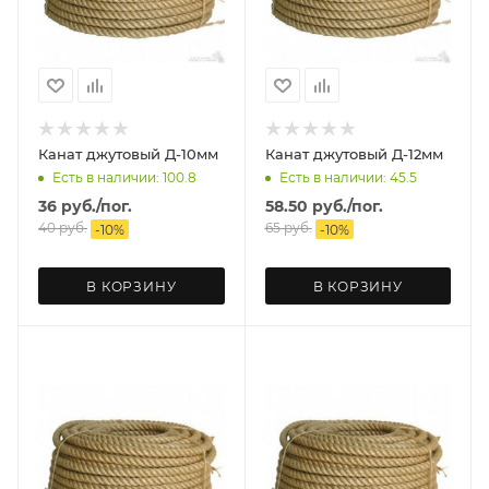
Канат джутовый Д-10мм
Канат джутовый Д-12мм
Есть в наличии: 100.8
Есть в наличии: 45.5
36
руб.
/пог.
58.50
руб.
/пог.
40
руб.
65
руб.
-
10
%
-
10
%
В КОРЗИНУ
В КОРЗИНУ