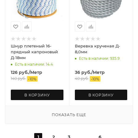
Шнур плетеный 16-
Веревка крученая Д-
прядный капроновый
8,0мм
Д-18мм
Есть в наличии: 935.9
Есть в наличии: 14.4
126
руб.
/Метр
36
руб.
/Метр
140
руб.
40
руб.
-
10
%
-
10
%
В КОРЗИНУ
В КОРЗИНУ
ПОКАЗАТЬ ЕЩЕ
1
2
3
6