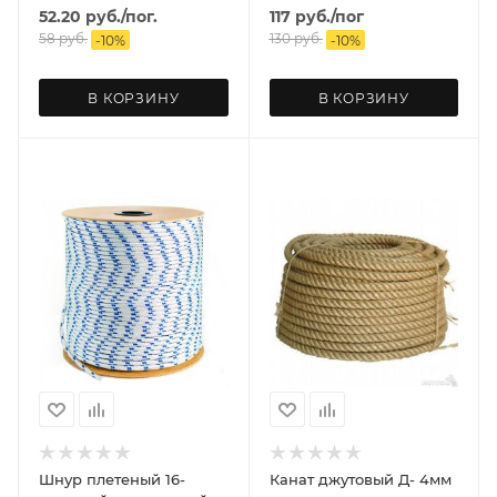
52.20
руб.
/пог.
117
руб.
/пог
58
руб.
130
руб.
-
10
%
-
10
%
В КОРЗИНУ
В КОРЗИНУ
Шнур плетеный 16-
Канат джутовый Д- 4мм