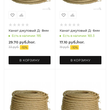
Канат джутовый Д- 8мм
Канат джутовый Д- 6мм
Есть в наличии: 195
Есть в наличии: 165.3
29.70
руб.
/пог.
17.10
руб.
/пог.
33
руб.
19
руб.
-
10
%
-
10
%
В КОРЗИНУ
В КОРЗИНУ