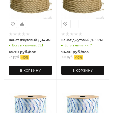
Канат джутовый Д-14мм
Канат джутовый Д-19мм
Есть в наличии: 55.1
Есть в наличии: 7
65.70
руб.
/пог.
94.50
руб.
/пог.
73
руб.
105
руб.
-
10
%
-
10
%
В КОРЗИНУ
В КОРЗИНУ