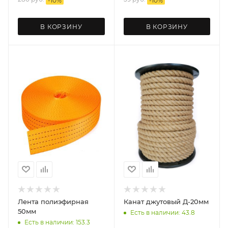
-
10
%
-
10
%
В КОРЗИНУ
В КОРЗИНУ
Лента полиэфирная
Канат джутовый Д-20мм
50мм
Есть в наличии: 43.8
Есть в наличии: 153.3