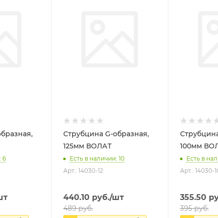
бразная,
Струбцина G-образная,
Струбцина
125мм ВОЛАТ
100мм 
 6
Есть в наличии: 10
Есть в нал
Арт.: 14030-12
Арт.: 14030-1
шт
440.10
руб.
/шт
355.50
ру
489
руб.
395
руб.