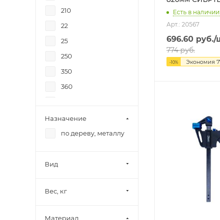
210
Есть в наличии:
Арт.: 20567
22
696.60
руб.
/
25
774
руб.
250
Экономия
7
-
10
%
350
360
7
Назначение
по дереву, металлу
Вид
Вес, кг
Материал