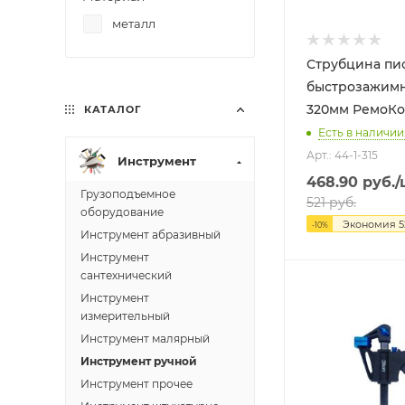
металл
Струбцина пис
быстрозажимн
320мм Ре
КАТАЛОГ
Есть в наличии:
Арт.: 44-1-315
Инструмент
468.90
руб.
/
Грузоподъемное
521
руб.
оборудование
Экономия
5
-
10
%
Инструмент абразивный
Инструмент
сантехнический
Инструмент
измерительный
Инструмент малярный
Инструмент ручной
Инструмент прочее