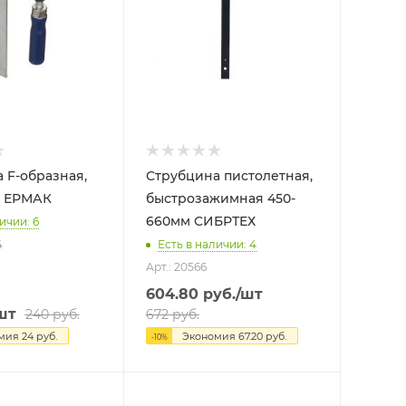
 F-образная,
Струбцина пистолетная,
150х200мм ЕРМАК
быстрозажимная 450-
660мм СИБРТЕХ
ичии: 6
4
Есть в наличии: 4
Арт.: 20566
604.80
руб.
/шт
шт
240
руб.
672
руб.
омия
24
руб.
Экономия
67.20
руб.
-
10
%