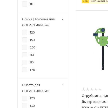
Экономия
6
-
10
%
10
Длина | Глубина для
ЛОГИСТИКИ, мм
120
150
250
80
85
176
Высота для
ЛОГИСТИКИ, мм
Струбцина пис
120
быстрозажимн
130
820мм СИБР