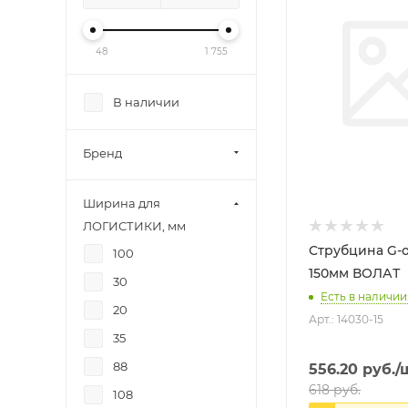
48
1 755
В наличии
Бренд
Ширина для
ЛОГИСТИКИ, мм
Струбцина G-о
100
150мм ВОЛАТ
30
Есть в наличии:
20
Арт.: 14030-15
35
88
556.20
руб.
/
618
руб.
108