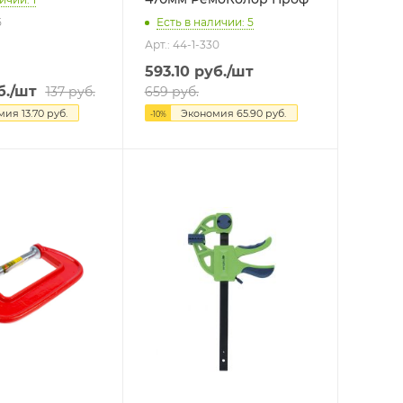
5
Есть в наличии: 5
Арт.: 44-1-330
593.10
руб.
/шт
б.
/шт
137
руб.
659
руб.
омия
13.70
руб.
Экономия
65.90
руб.
-
10
%