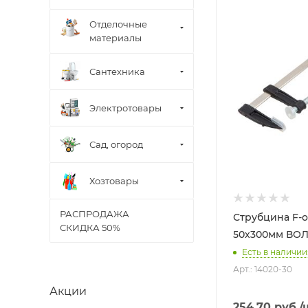
Отделочные
материалы
Сантехника
Электротовары
Сад, огород
Хозтовары
РАСПРОДАЖА
Струбцина F-о
СКИДКА 50%
50х300мм
Есть в наличии:
Арт.: 14020-30
Акции
254.70
руб.
/