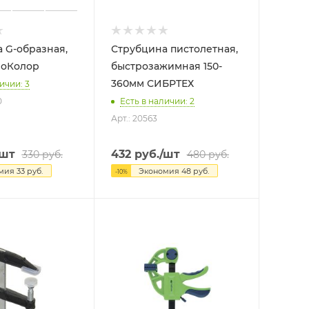
 G-образная,
Струбцина пистолетная,
 РемоКолор
быстрозажимная 150-
360мм СИБРТЕХ
ичии: 3
0
Есть в наличии: 2
Арт.: 20563
/шт
432
руб.
/шт
330
руб.
480
руб.
омия
33
руб.
Экономия
48
руб.
-
10
%