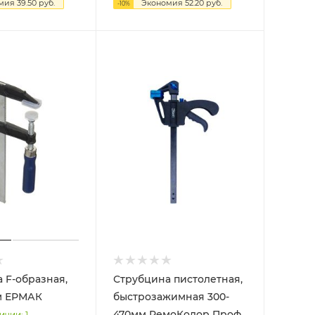
омия
39.50
руб.
Экономия
52.20
руб.
-
10
%
 F-образная,
Струбцина пистолетная,
200х250мм ЕРМАК
быстрозажимная 300-
470мм РемоКолор Проф
ичии: 1