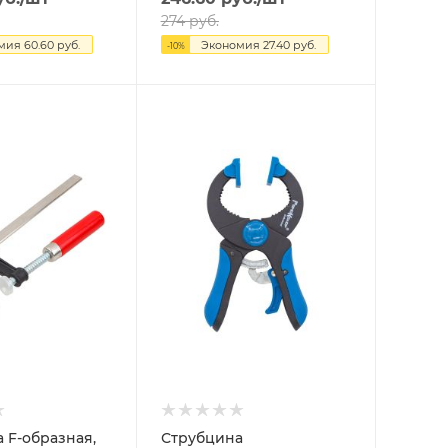
274
руб.
омия
60.60
руб.
Экономия
27.40
руб.
-
10
%
 F-образная,
Струбцина