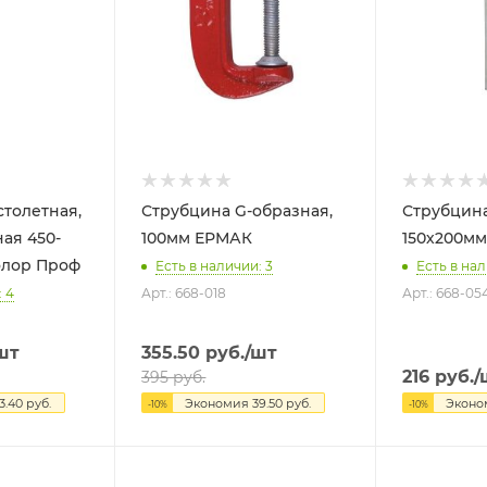
толетная,
Струбцина G-образная,
Струбцина
ая 450-
100мм ЕРМАК
моКолор Проф
Есть в наличии: 3
Есть в нал
: 4
Арт.: 668-018
Арт.: 668-05
шт
355.50
руб.
/шт
216
руб.
/
395
руб.
3.40
руб.
Экономия
39.50
руб.
Экон
-
10
%
-
10
%