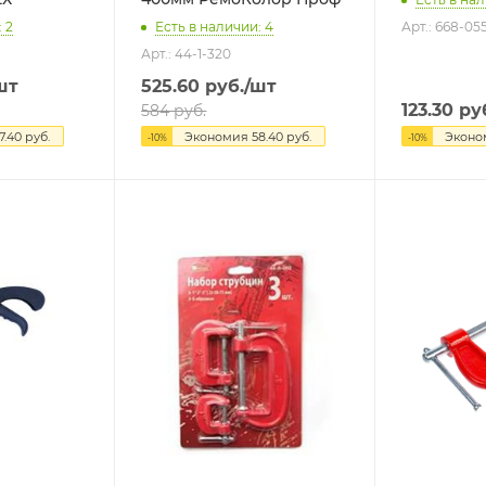
 2
Есть в наличии: 4
Арт.: 668-05
Арт.: 44-1-320
шт
525.60
руб.
/шт
123.30
ру
584
руб.
7.40
руб.
Экономия
58.40
руб.
Экон
-
10
%
-
10
%