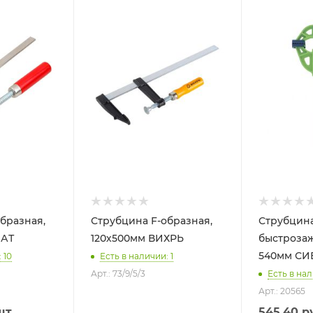
бразная,
Струбцина F-образная,
Струбцина
 ВОЛАТ
120х500мм ВИХРЬ
быстрозаж
540мм
 10
Есть в наличии: 1
Арт.: 73/9/5/3
Есть в нал
Арт.: 20565
шт
545.40
ру