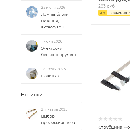
283
руб.
25 июня 2026
Экономия
2
-
10
%
Лампы, блоки
питания,
аксессуары
1 июня 2026
Электро- и
бензоинструмент
1 апреля 2026
Новинка
Новинки
21 января 2025
Выбор
профессионалов
Струбцина F-о