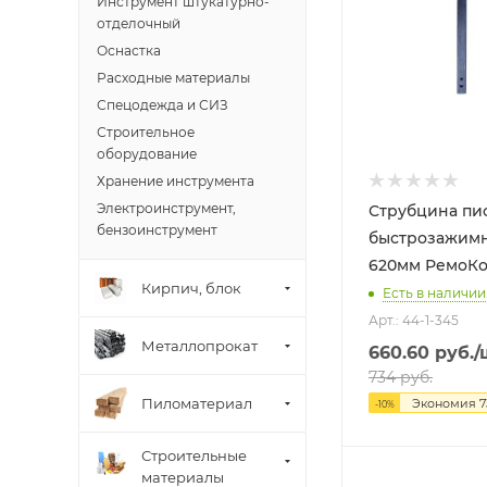
Инструмент штукатурно-
отделочный
Оснастка
Расходные материалы
Спецодежда и СИЗ
Строительное
оборудование
Хранение инструмента
Электроинструмент,
Струбцина пис
бензоинструмент
быстрозажимн
620мм Ре
Кирпич, блок
Есть в наличии
Арт.: 44-1-345
Металлопрокат
660.60
руб.
/
734
руб.
Пиломатериал
Экономия
7
-
10
%
Строительные
материалы