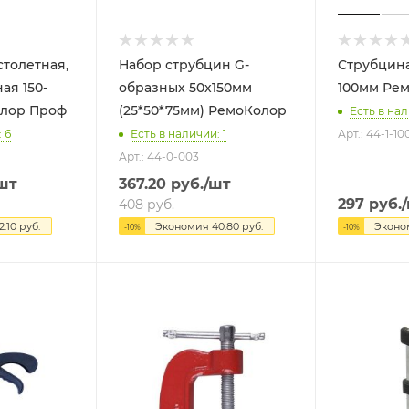
толетная,
Набор струбцин G-
Струбцина
ая 150-
образных 50х150мм
100мм
моКолор Проф
(25*50*75мм) РемоКолор
Есть в нал
 6
Есть в наличии: 1
Арт.: 44-1-10
Арт.: 44-0-003
шт
367.20
руб.
/шт
297
руб.
408
руб.
2.10
руб.
Экономия
40.80
руб.
Экон
-
10
%
-
10
%