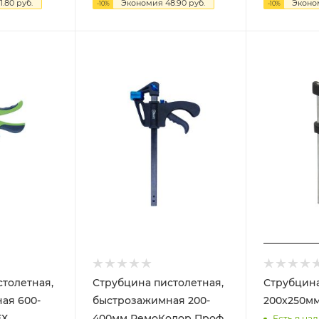
1.80
руб.
Экономия
48.90
руб.
Экон
-
10
%
-
10
%
толетная,
Струбцина пистолетная,
Струбцина
ая 600-
быстрозажимная 200-
ТЕХ
400мм РемоКолор Проф
Есть в нал