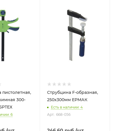
 пистолетная,
Струбцина F-образная,
имная 300-
250х300мм ЕРМАК
 СИБРТЕХ
Есть в наличии: 4
ичии: 6
Арт.: 668-056
б.
/шт
246.60
руб.
/шт