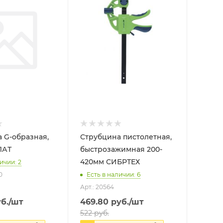
 G-образная,
Струбцина пистолетная,
ВОЛАТ
быстрозажимная 200-
420мм СИБРТЕХ
ичии: 2
0
Есть в наличии: 6
Арт.: 20564
б.
/шт
469.80
руб.
/шт
522
руб.