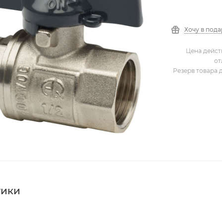
Хочу в под
Цена дейст
от
Резерв товара 
тики