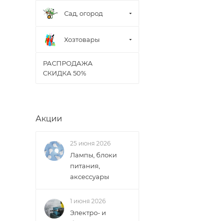
• Щорса – Ульян
Сад, огород
Доставка в Новов
межгород) осуще
Хозтовары
В случае непред
РАСПРОДАЖА
менеджером, либ
СКИДКА 50%
ВАЖНО: Покупате
поставщик вправ
Акции
Доставка заказо
25 июня 2026
Лампы, блоки
питания,
аксессуары
1 июня 2026
Электро- и