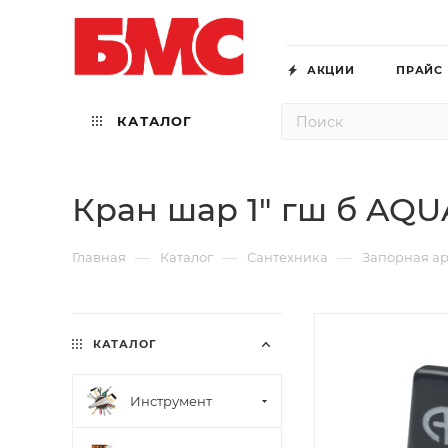
АКЦИИ
ПРАЙС
КАТАЛОГ
Кран шар 1" гш б AQU
—
—
—
Главная
Каталог
Сантехника
Запорная а
КАТАЛОГ
Инструмент