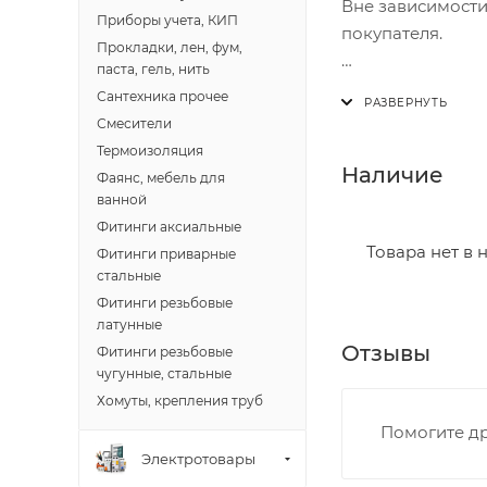
Вне зависимости
Приборы учета, КИП
покупателя.
Прокладки, лен, фум,
паста, гель, нить
Доставка осущест
Сантехника прочее
В субботу с 8:00 
Смесители
Термоизоляция
Итоговая стоимос
Наличие
Фаянс, мебель для
- зоны доставки;
ванной
- веса и габарит
Фитинги аксиальные
- количества тор
Товара нет в 
Фитинги приварные
стальные
Границы доставки
Фитинги резьбовые
латунные
• Дзержинского 
Отзывы
Фитинги резьбовые
• Ленина - 65 ле
чугунные, стальные
• Московская - 
Хомуты, крепления труб
• Производстве
Помогите др
• Профсоюзная -
Электротовары
• Чистопрудненс