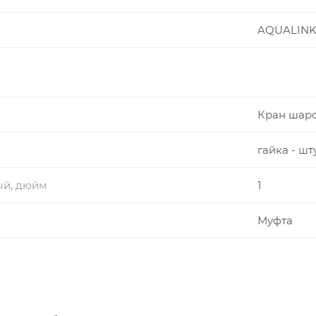
AQUALIN
Кран шар
гайка - шт
ый, дюйм
1
Муфта