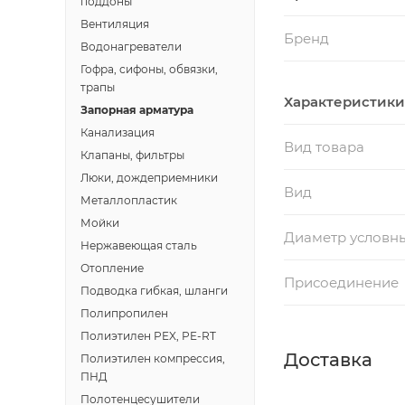
поддоны
Вентиляция
Бренд
Водонагреватели
Гофра, сифоны, обвязки,
трапы
Характеристики
Запорная арматура
Канализация
Вид товара
Клапаны, фильтры
Люки, дождеприемники
Вид
Металлопластик
Мойки
Диаметр условн
Нержавеющая сталь
Отопление
Присоединение
Подводка гибкая, шланги
Полипропилен
Полиэтилен PEX, PE-RT
Доставка
Полиэтилен компрессия,
ПНД
Полотенцесушители