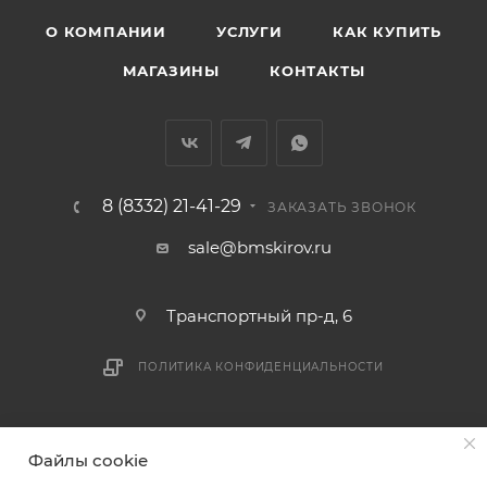
объеме.
О КОМПАНИИ
УСЛУГИ
КАК КУПИТЬ
Доставка заказов по России не осуществляется.
МАГАЗИНЫ
КОНТАКТЫ
8 (8332) 21-41-29
ЗАКАЗАТЬ ЗВОНОК
sale@bmskirov.ru
Транспортный пр-д, 6
ПОЛИТИКА КОНФИДЕНЦИАЛЬНОСТИ
2026 © БМС - Магазин строительных и отделочных
Файлы cookie
материалов