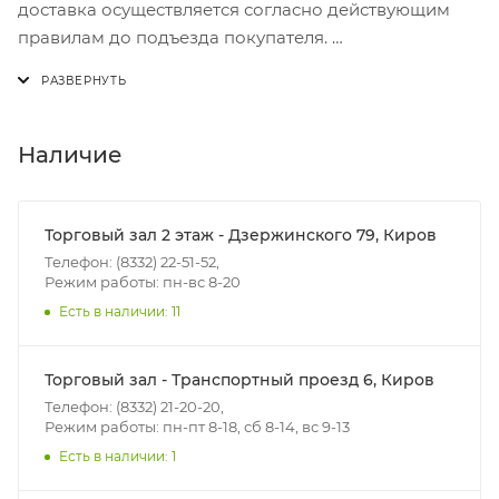
доставка осуществляется согласно действующим
правилам до подъезда покупателя.
Доставка осуществляется с понедельника по
пятницу с 8:00 до 17:00.
В субботу с 8:00 до 15:00
Наличие
Итоговая стоимость доставки зависит от:
- зоны доставки;
Торговый зал 2 этаж - Дзержинского 79, Киров
- веса и габаритов товаров в заказе;
Телефон: (8332) 22-51-52,
Режим работы: пн-вс 8-20
- количества торговых точек для погрузки товаров.
Есть в наличии: 11
Границы доставки в черте города на выезд
(перекрестки улиц):
Торговый зал - Транспортный проезд 6, Киров
• Дзержинского - Жуковского
Телефон: (8332) 21-20-20,
• Ленина - 65 лет победы
Режим работы: пн-пт 8-18, сб 8-14, вс 9-13
• Московская - Ульяновская
Есть в наличии: 1
• Производственная - Потребкооперации