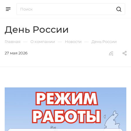
День России
—
—
—
Главная
О компании
Новости
День России
27 мая 2026